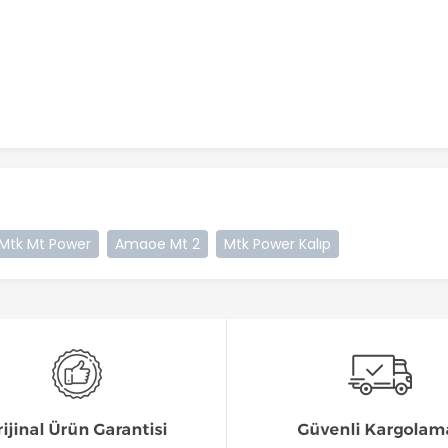
Mtk Mt Power
Amaoe Mt 2
Mtk Power Kalıp