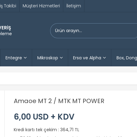
iş Takibi
Müşteri Hizmetleri
İletişim
VERİŞ
releme
Entegre
Mikroskop
Ersa ve Alpha
Box, Dong
Amaoe MT 2 / MTK MT POWER
6,00 USD + KDV
Kredi kartı tek çekim :
364,71 TL