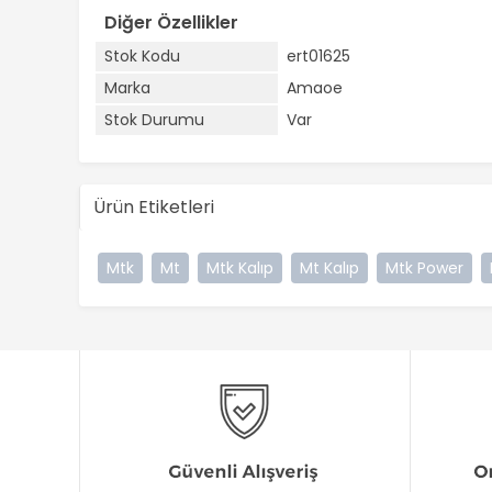
Diğer Özellikler
Stok Kodu
ert01625
Marka
Amaoe
Stok Durumu
Var
Ürün Etiketleri
Mtk
Mt
Mtk Kalıp
Mt Kalıp
Mtk Power