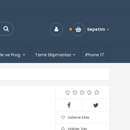
Sepetim
0
le ve Prog.
Tamir Ekipmanları
iPhone 17
Listene Ekle
Haber Ver