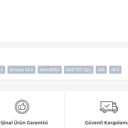
4x
Amaoe Mi 5
Msm8953
Mt6797 Cpu
Mi5
Mi 5