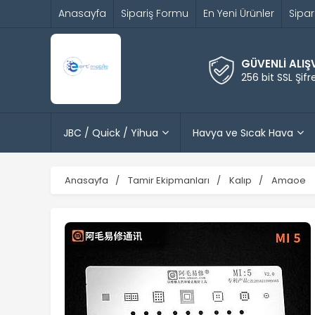
Anasayfa
Sipariş Formu
En Yeni Ürünler
Sipar
GÜVENLİ ALIŞ
256 bit SSL Şif
JBC / Quick / Yihua
Havya ve Sıcak Hava
Anasayfa
Tamir Ekipmanları
Kalıp
Amaoe