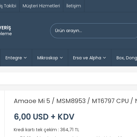
iş Takibi
Müşteri Hizmetleri
İletişim
VERİŞ
releme
Entegre
Mikroskop
Ersa ve Alpha
Box, Dong
Amaoe Mi 5 / MSM8953 / MT6797 CPU / 
6,00 USD + KDV
Kredi kartı tek çekim :
364,71 TL