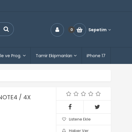
Sepetim
0
le ve Prog.
Tamir Ekipmanları
iPhone 17
NOTE4 / 4X
Listene Ekle
Haber Ver