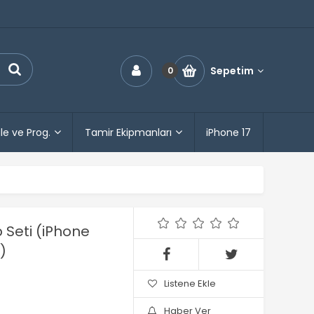
Sepetim
0
le ve Prog.
Tamir Ekipmanları
iPhone 17
p Seti (iPhone
)
Listene Ekle
Haber Ver