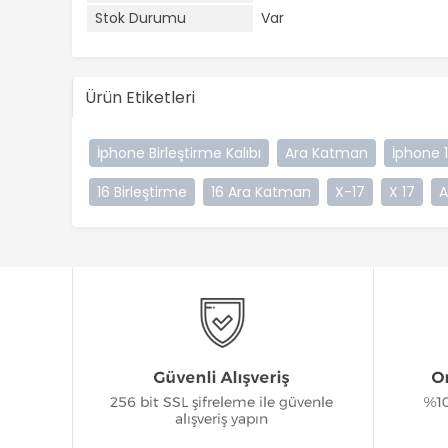
Stok Durumu
Var
Ürün Etiketleri
İphone Birleştirme Kalıbı
Ara Katman
İphone 1
16 Birleştirme
16 Ara Katman
X-17
X 17
A