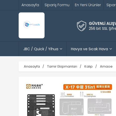
Anasayfa
Sipariş Formu
En Yeni Ürünler
Sipar
GÜVENLİ ALIŞ
256 bit SSL Şif
JBC / Quick / Yihua
Havya ve Sıcak Hava
Anasayfa
Tamir Ekipmanları
Kalıp
Amaoe