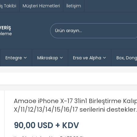
iş Takibi
Müşteri Hizmetleri
İletişim
VERİŞ
releme
Entegre
Mikroskop
Ersa ve Alpha
Box, Dong
Amaoe iPhone X-17 31in1 Birleştirme Kalı
X/11/12/13/14/15/16/17 serilerini destekler.
90,00 USD + KDV