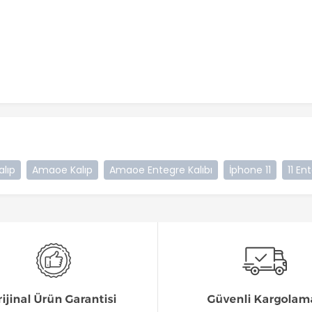
alıp
Amaoe Kalıp
Amaoe Entegre Kalıbı
İphone 11
11 En