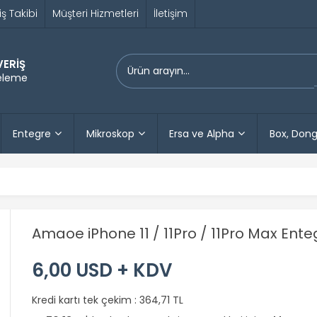
iş Takibi
Müşteri Hizmetleri
İletişim
VERİŞ
releme
Entegre
Mikroskop
Ersa ve Alpha
Box, Dong
Amaoe iPhone 11 / 11Pro / 11Pro Max Enteg
6,00 USD + KDV
Kredi kartı tek çekim :
364,71 TL