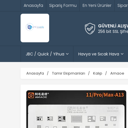
Anasayfa
Sipariş Formu
En Yeni Ürünler
Sipar
GÜVENLİ ALIŞ
256 bit SSL Şif
JBC / Quick / Yihua
Havya ve Sıcak Hava
Anasayfa
Tamir Ekipmanları
Kalıp
Amaoe