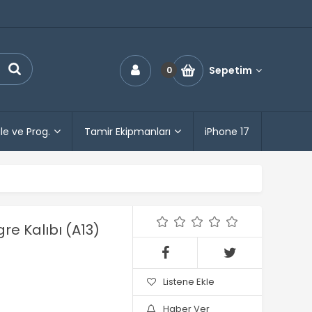
Sepetim
0
le ve Prog.
Tamir Ekipmanları
iPhone 17
re Kalıbı (A13)
Listene Ekle
Haber Ver