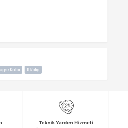
tegre Kalıbı
11 Kalıp