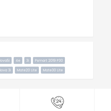
Nova5i
4e
3i
Psmart 2019 P30
Nova 3i
Mate20 Lite
Mate30 Lite