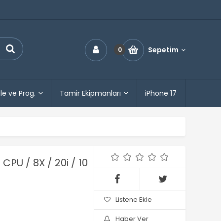
Sepetim
0
le ve Prog.
Tamir Ekipmanları
iPhone 17
PU / 8X / 20i / 10
Listene Ekle
Haber Ver