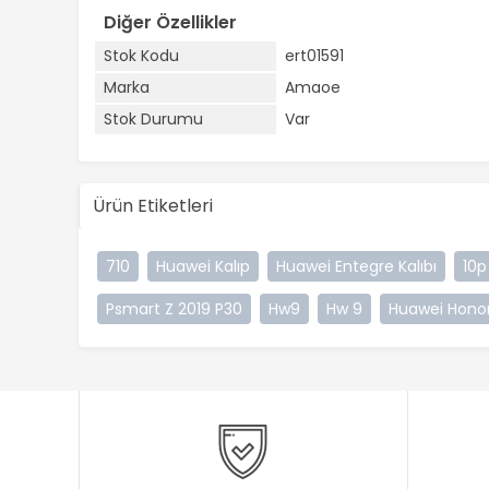
Diğer Özellikler
Stok Kodu
ert01591
Marka
Amaoe
Stok Durumu
Var
Ürün Etiketleri
710
Huawei Kalıp
Huawei Entegre Kalıbı
10p
Psmart Z 2019 P30
Hw9
Hw 9
Huawei Honor