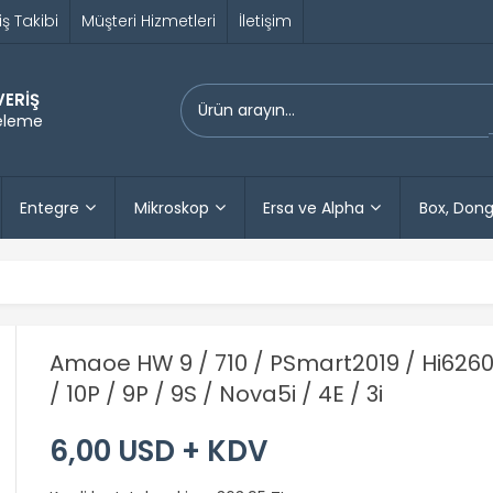
iş Takibi
Müşteri Hizmetleri
İletişim
VERİŞ
releme
Entegre
Mikroskop
Ersa ve Alpha
Box, Dong
Amaoe HW 9 / 710 / PSmart2019 / Hi6260 C
/ 10P / 9P / 9S / Nova5i / 4E / 3i
6,00 USD + KDV