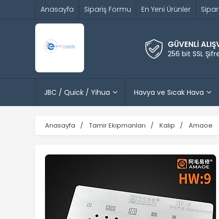
Anasayfa
Sipariş Formu
En Yeni Ürünler
Sipar
GÜVENLİ ALIŞ
256 bit SSL Şif
JBC / Quick / Yihua
Havya ve Sıcak Hava
Anasayfa
Tamir Ekipmanları
Kalıp
Amaoe