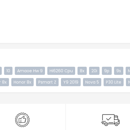
10
Amaoe Hw 9
Hi6260 Cpu
8x
20i
9p
9s
 8x
Honor 8x
Psmart Z
Y9 2019
Nova 5
P30 Lite