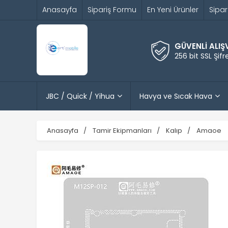
Anasayfa
Sipariş Formu
En Yeni Ürünler
Sipar
GÜVENLİ ALIŞ
256 bit SSL Şif
JBC / Quick / Yihua
Havya ve Sıcak Hava
Anasayfa
Tamir Ekipmanları
Kalıp
Amaoe