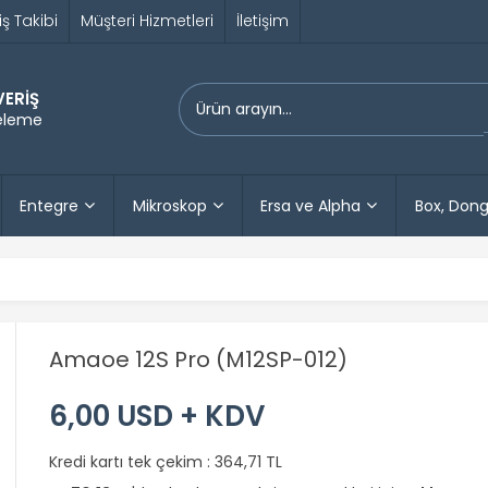
iş Takibi
Müşteri Hizmetleri
İletişim
VERİŞ
releme
Entegre
Mikroskop
Ersa ve Alpha
Box, Dong
Amaoe 12S Pro (M12SP-012)
6,00 USD + KDV
Kredi kartı tek çekim :
364,71 TL