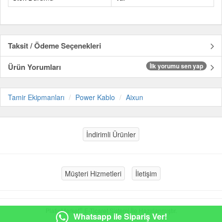
Taksit / Ödeme Seçenekleri
Ürün Yorumları
İlk yorumu sen yap
Tamir Ekipmanları
Power Kablo
Aixun
İndirimli Ürünler
Müşteri Hizmetleri
İletişim
®
PlatinMarket
E-Ticaret Sistemi
İle Hazırlanmıştır.
Whatsapp ile Sipariş Ver!