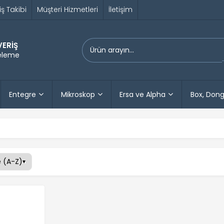
iş Takibi
Müşteri Hizmetleri
İletişim
VERİŞ
releme
Entegre
Mikroskop
Ersa ve Alpha
Box, Dong