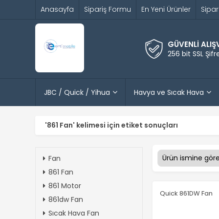
Anasayfa
Sipariş Formu
En Yeni Ürünler
Sipar
GÜVENLİ ALIŞ
256 bit SSL Şif
JBC / Quick / Yihua
Havya ve Sıcak Hava
'861 Fan' kelimesi için etiket sonuçları
Fan
861 Fan
861 Motor
Quick 861DW Fan
861dw Fan
Sıcak Hava Fan