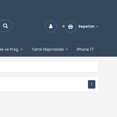
Sepetim
0
le ve Prog.
Tamir Ekipmanları
iPhone 17
1