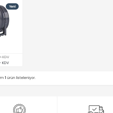
+ KDV
+ KDV
lam
1
ürün listeleniyor.