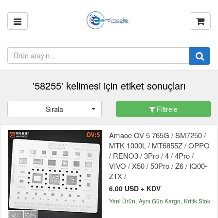
'58255' kelimesi için etiket sonuçları
Sırala
Filtrele
Amaoe OV 5 765G / SM7250 /
MTK 1000L / MT6855Z / OPPO
/ RENO3 / 3Pro / 4 / 4Pro /
VIVO / X50 / 50Pro / Z6 / IQ00-
Z1X /
6,00 USD + KDV
Yeni Ürün
Aynı Gün Kargo
Kritik Stok