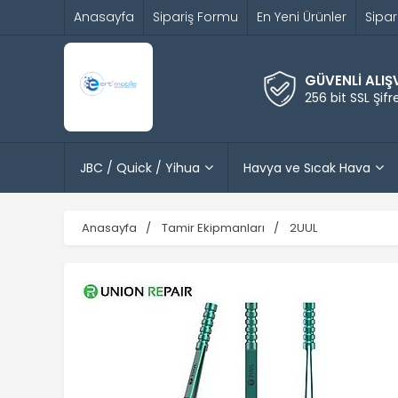
Anasayfa
Sipariş Formu
En Yeni Ürünler
Sipar
GÜVENLİ ALIŞ
256 bit SSL Şif
JBC / Quick / Yihua
Havya ve Sıcak Hava
Anasayfa
Tamir Ekipmanları
2UUL