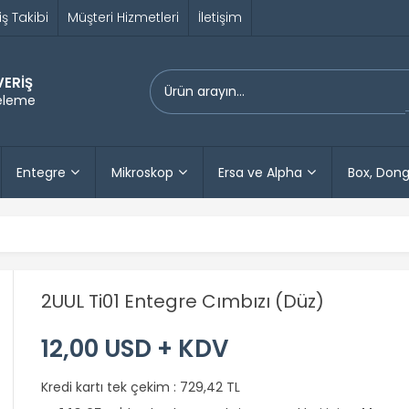
iş Takibi
Müşteri Hizmetleri
İletişim
VERİŞ
releme
Entegre
Mikroskop
Ersa ve Alpha
Box, Dong
2UUL Ti01 Entegre Cımbızı (Düz)
12,00 USD + KDV
Kredi kartı tek çekim :
729,42 TL