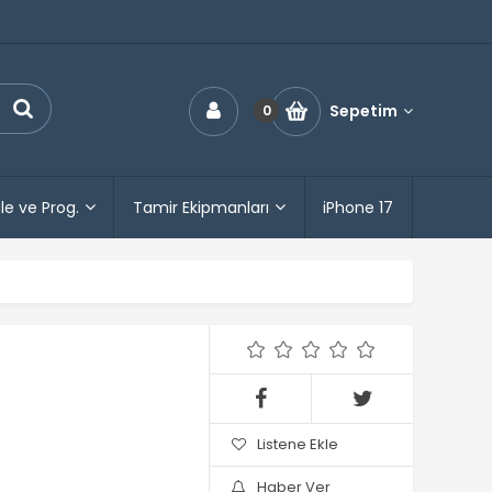
Sepetim
0
le ve Prog.
Tamir Ekipmanları
iPhone 17
Listene Ekle
Haber Ver