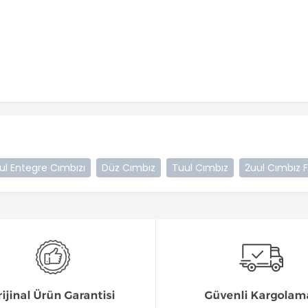
ul Entegre Cımbızı
Düz Cımbız
Tuul Cımbız
2uul Cımbız F