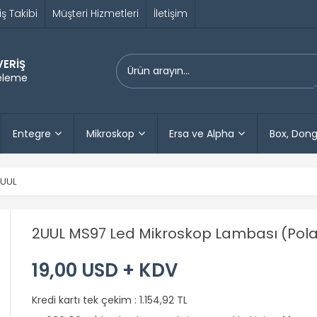
iş Takibi
Müşteri Hizmetleri
İletişim
VERİŞ
releme
Entegre
Mikroskop
Ersa ve Alpha
Box, Dong
UUL
2UUL MS97 Led Mikroskop Lambası (Polar
19,00 USD + KDV
Kredi kartı tek çekim :
1.154,92 TL