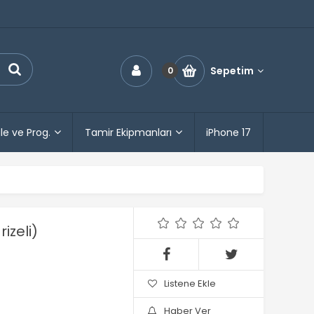
Sepetim
0
le ve Prog.
Tamir Ekipmanları
iPhone 17
izeli)
Listene Ekle
Haber Ver