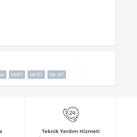
sı
Ms97
Ms 97
Ms-97