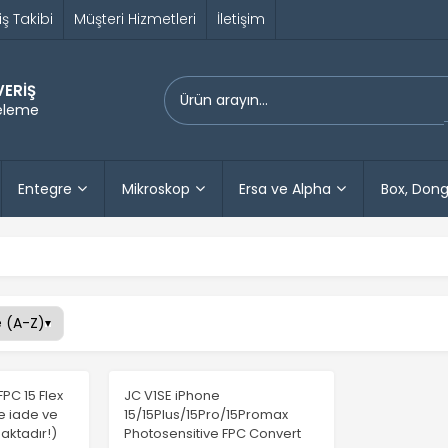
iş Takibi
Müşteri Hizmetleri
İletişim
VERİŞ
releme
Entegre
Mikroskop
Ersa ve Alpha
Box, Dong
PC 15 Flex
JC V1SE iPhone
le iade ve
15/15Plus/15Pro/15Promax
aktadır!)
Photosensitive FPC Convert