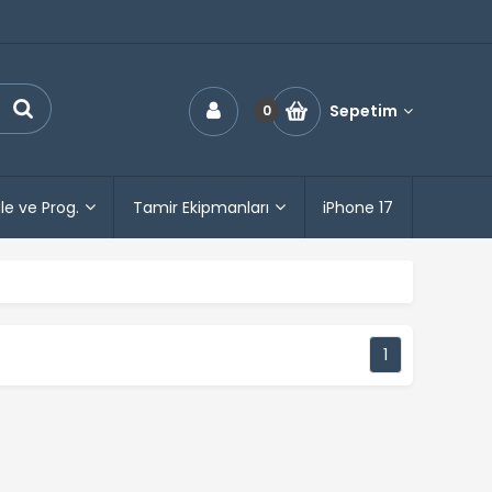
Sepetim
0
le ve Prog.
Tamir Ekipmanları
iPhone 17
1