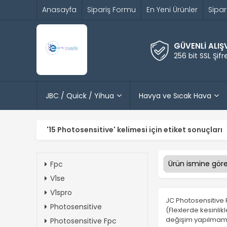
Anasayfa
Sipariş Formu
En Yeni Ürünler
Sipar
GÜVENLİ ALIŞ
256 bit SSL Şif
JBC / Quick / Yihua
Havya ve Sıcak Hava
'15 Photosensitive' kelimesi için etiket sonuçları
Fpc
V1se
V1spro
JC Photosensitive F
Photosensitive
(Flexlerde kesinlik
değişim yapılmam
Photosensitive Fpc