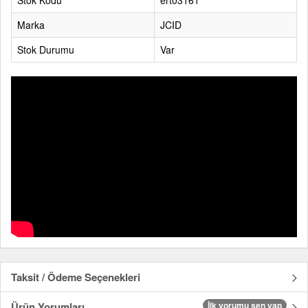
Stok Kodu
ert03161
Marka
JCID
Stok Durumu
Var
Taksit / Ödeme Seçenekleri
Ürün Yorumları
İlk yorumu sen yap