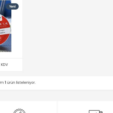
+ KDV
lam
1
ürün listeleniyor.