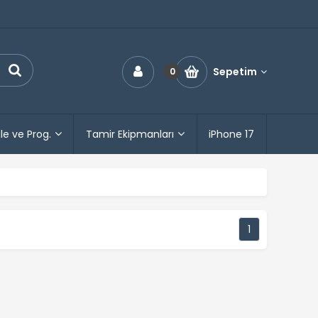
Sepetim
0
le ve Prog.
Tamir Ekipmanları
iPhone 17
1