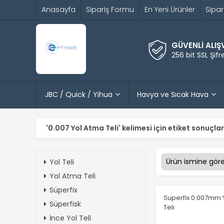
Anasayfa
Sipariş Formu
En Yeni Ürünler
Sipar
GÜVENLİ ALIŞ
256 bit SSL Şif
JBC / Quick / Yihua
Havya ve Sıcak Hava
'0.007 Yol Atma Teli' kelimesi için etiket sonuçlar
Yol Teli
Yol Atma Teli
Süperfix
Superfix 0.007mm
Süperfisk
Teli
İnce Yol Teli