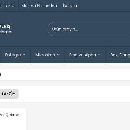
iş Takibi
Müşteri Hizmetleri
İletişim
VERİŞ
releme
Entegre
Mikroskop
Ersa ve Alpha
Box, Dong
ı
 Yol Çekme