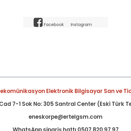
Facebook
Instagram
elekomünikasyon Elektronik Bilgisayar San ve Tic 
ad 7-1 Sok No: 305 Santral Center (Eski Türk 
eneskorpe@ertelgsm.com
WhatsApp sipariş hattı 0507 820 97 97